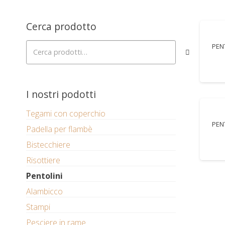
Cerca prodotto
Cerca:
PEN
I nostri podotti
Tegami con coperchio
PEN
Padella per flambè
Bistecchiere
Risottiere
Pentolini
Alambicco
Stampi
Pesciere in rame