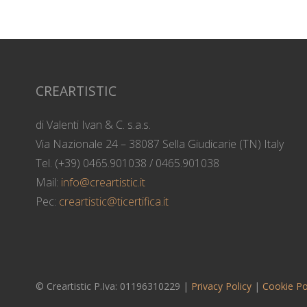
CREARTISTIC
di Valenti Ivan & C. s.a.s.
Via Nazionale 24 – 38087 Sella Giudicarie (TN) Italy
Tel. (+39) 0465.901038 / 0465.901038
Mail:
info@creartistic.it
Pec:
creartistic@ticertifica.it
© Creartistic P.Iva: 01196310229 |
Privacy Policy
|
Cookie Po